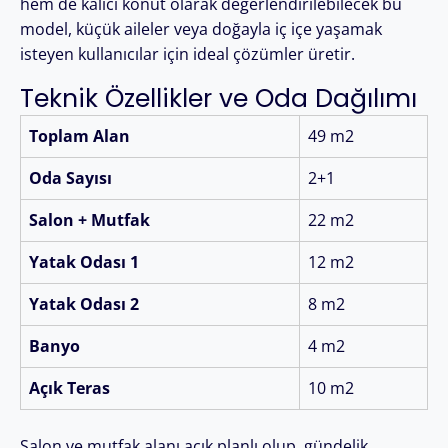
hem de kalıcı konut olarak değerlendirilebilecek bu
model, küçük aileler veya doğayla iç içe yaşamak
isteyen kullanıcılar için ideal çözümler üretir.
Teknik Özellikler ve Oda Dağılımı
Toplam Alan
49 m2
Oda Sayısı
2+1
Salon + Mutfak
22 m2
Yatak Odası 1
12 m2
Yatak Odası 2
8 m2
Banyo
4 m2
Açık Teras
10 m2
Salon ve mutfak alanı açık planlı olup, gündelik