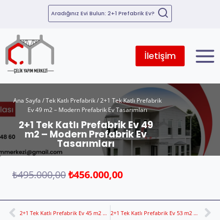
Aradığınız Evi Bulun: 2+1 Prefabrik Ev?
İletişim
Ana Sayfa
/
Tek Katlı Prefabrik
/ 2+1 Tek Katlı Prefabrik
Ev 49 m2 – Modern Prefabrik Ev Tasarımları
2+1 Tek Katlı Prefabrik Ev 49
m2 – Modern Prefabrik Ev
Tasarımları
₺
495.000,00
₺
456.000,00
2+1 Tek Katlı Prefabrik Ev 45 m2 – Aileler İçin Modern Yaşam Alanı
2+1 Tek Katlı Prefabrik Ev 53 m2 – Geniş Salon ve Kullanışlı Mutfak