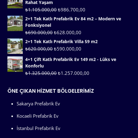
Rahat Yaşam
₺
1.105.000,00
₺
986.700,00
2+1 Tek Katlı Prefabrik Ev 84 m2 – Modern ve
Fonksiyonel
₺
690.000,00
₺
628.000,00
2+1 Tek Katlı Prefabrik Villa 59 m2
₺
620.000,00
₺
590.000,00
4+1 Çift Katlı Prefabrik Ev 149 m2 - Lüks ve
Konforlu
₺
1.325.000,00
₺
1.257.000,00
ÖNE ÇIKAN HIZMET BÖLGELERIMIZ
Sakarya Prefabrik Ev
Kocaeli Prefabrik Ev
İstanbul Prefabrik Ev