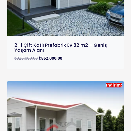
2+1 Çift Katlı Prefabrik Ev 82 m2 – Geniş
Yaşam Alanı
₺
925.000,00
₺
852.000,00
İndirim!