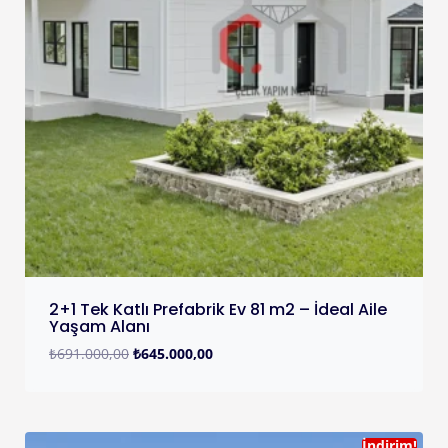
2+1 Tek Katlı Prefabrik Ev 81 m2 – İdeal Aile
Yaşam Alanı
₺
691.000,00
₺
645.000,00
İndirim!