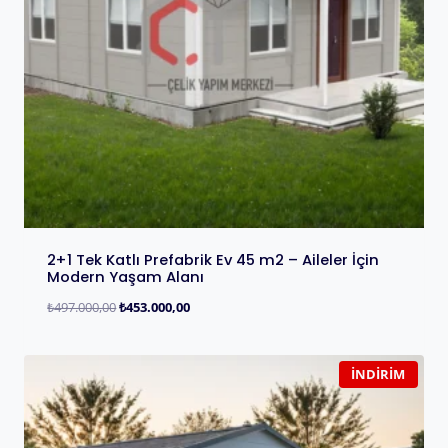
2+1 Tek Katlı Prefabrik Ev 45 m2 – Aileler İçin
Modern Yaşam Alanı
₺
497.000,00
₺
453.000,00
İNDIRIM