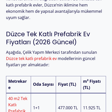
katlı prefabrik evler, Düzce’nin iklimine hem
ekonomik hem de yapısal avantajlarıyla mükemmel
uyum sağlar.
Düzce Tek Katlı Prefabrik Ev
Fiyatları (2026 Güncel)
Aşağıda, Çelik Yapım Merkezi tarafından sunulan
Düzce tek katlı prefabrik ev
modellerinin güncel
fiyatları yer almaktadır:
Metrekar
m² Fiyatı
Oda Sayısı
Fiyat (TL)
e
(TL)
40 m2 Tek
Katlı
1+1
477.000 TL
11.925 TL
Prefabrik