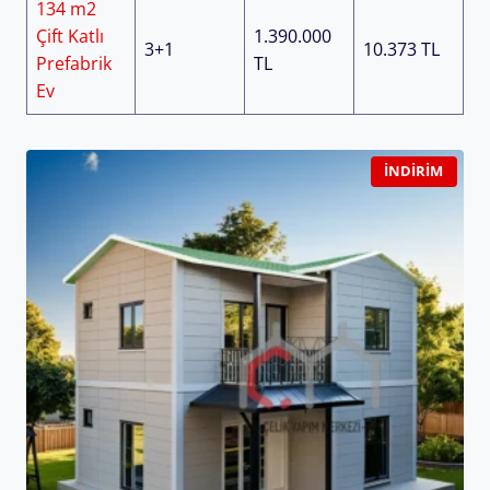
134 m2
Çift Katlı
1.390.000
3+1
10.373 TL
Prefabrik
TL
Ev
İNDIRIM