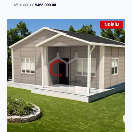
₺
510.000,00
₺
468.000,00
İNDIRIM