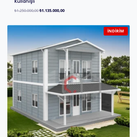
Kullanışlı
₺
1.250.000,00
₺
1.135.000,00
İNDIRIM