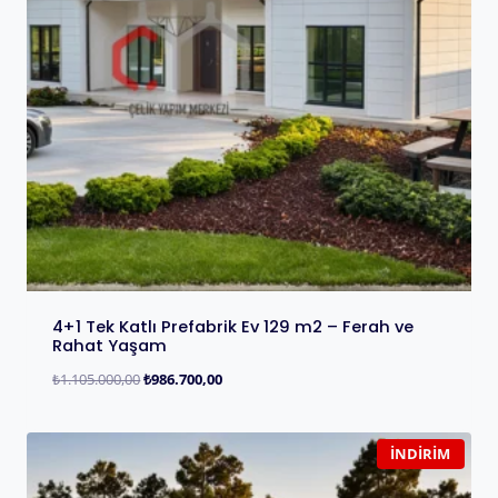
4+1 Tek Katlı Prefabrik Ev 129 m2 – Ferah ve
Rahat Yaşam
₺
1.105.000,00
₺
986.700,00
İNDIRIM