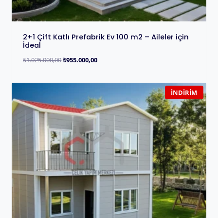
2+1 Çift Katlı Prefabrik Ev 100 m2 – Aileler için
İdeal
₺
1.025.000,00
₺
955.000,00
İNDIRIM