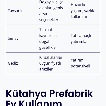
Doğayla iç içe
Huzurlu
alanlar, geniş
Tavşanlı
yaşam, yazlık
arsa
kullanımı
seçenekleri
Termal
kaynaklar,
Tatil amaçlı
Simav
doğal
yatırımlar
güzellikler
Kırsal alanlar,
Yatırım
Gediz
uygun fiyatlı
potansiyeli
araziler
Kütahya Prefabrik
Ev Kullanım