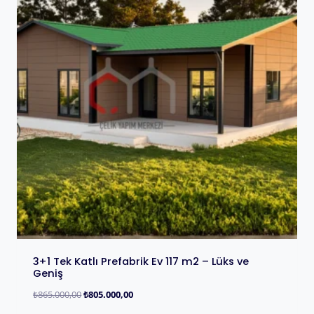
3+1 Tek Katlı Prefabrik Ev 117 m2 – Lüks ve
Geniş
₺
865.000,00
₺
805.000,00