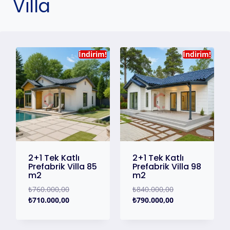
Villa
İndirim!
İndirim!
2+1 Tek Katlı
2+1 Tek Katlı
Prefabrik Villa 85
Prefabrik Villa 98
m2
m2
₺
760.000,00
₺
840.000,00
₺
710.000,00
₺
790.000,00