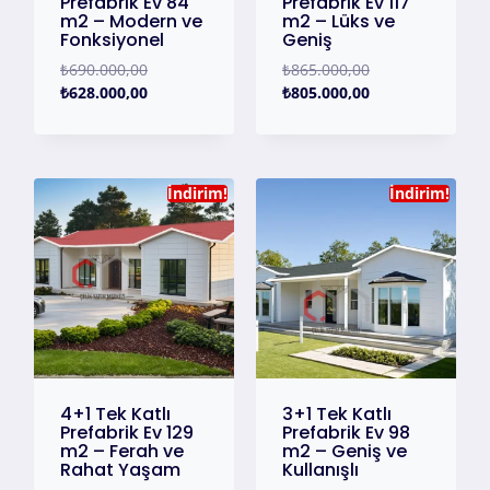
Prefabrik Ev 84
Prefabrik Ev 117
m2 – Modern ve
m2 – Lüks ve
Fonksiyonel
Geniş
₺
690.000,00
₺
865.000,00
₺
628.000,00
₺
805.000,00
İndirim!
İndirim!
4+1 Tek Katlı
3+1 Tek Katlı
Prefabrik Ev 129
Prefabrik Ev 98
m2 – Ferah ve
m2 – Geniş ve
Rahat Yaşam
Kullanışlı