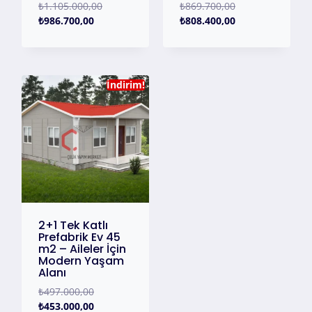
₺
1.105.000,00
₺
869.700,00
₺
986.700,00
₺
808.400,00
İndirim!
2+1 Tek Katlı
Prefabrik Ev 45
m2 – Aileler İçin
Modern Yaşam
Alanı
₺
497.000,00
₺
453.000,00