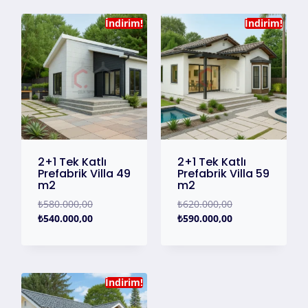
İndirim!
İndirim!
2+1 Tek Katlı
2+1 Tek Katlı
Prefabrik Villa 49
Prefabrik Villa 59
m2
m2
₺
580.000,00
₺
620.000,00
₺
540.000,00
₺
590.000,00
İndirim!