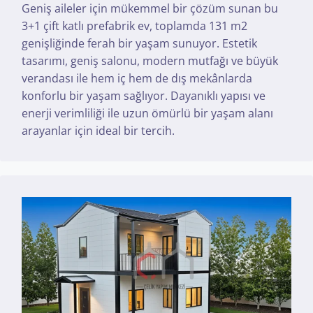
Geniş aileler için mükemmel bir çözüm sunan bu
3+1 çift katlı prefabrik ev, toplamda 131 m2
genişliğinde ferah bir yaşam sunuyor. Estetik
tasarımı, geniş salonu, modern mutfağı ve büyük
verandası ile hem iç hem de dış mekânlarda
konforlu bir yaşam sağlıyor. Dayanıklı yapısı ve
enerji verimliliği ile uzun ömürlü bir yaşam alanı
arayanlar için ideal bir tercih.