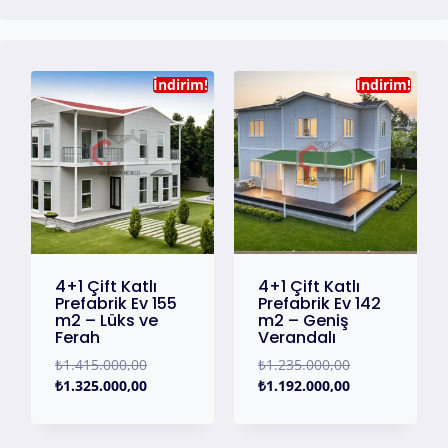
İndirim!
İndirim!
4+1 Çift Katlı
4+1 Çift Katlı
Prefabrik Ev 155
Prefabrik Ev 142
m2 – Lüks ve
m2 – Geniş
Ferah
Verandalı
₺
1.415.000,00
₺
1.235.000,00
₺
1.325.000,00
₺
1.192.000,00