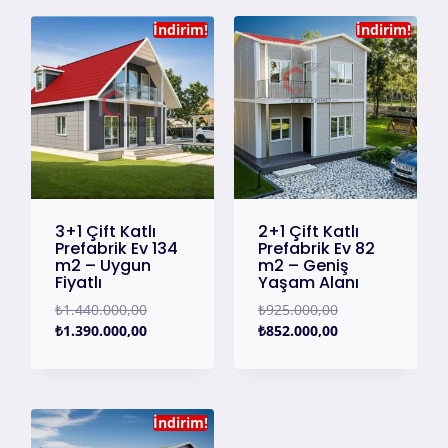
İndirim!
İndirim!
3+1 Çift Katlı
2+1 Çift Katlı
Prefabrik Ev 134
Prefabrik Ev 82
m2 – Uygun
m2 – Geniş
Fiyatlı
Yaşam Alanı
₺
1.440.000,00
₺
925.000,00
₺
1.390.000,00
₺
852.000,00
İndirim!