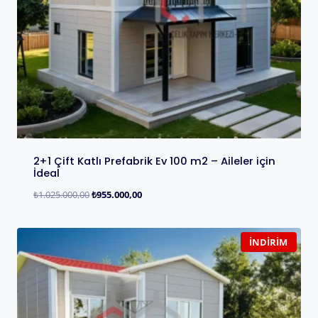
2+1 Çift Katlı Prefabrik Ev 100 m2 – Aileler için
İdeal
₺
1.025.000,00
₺
955.000,00
İNDIRIM