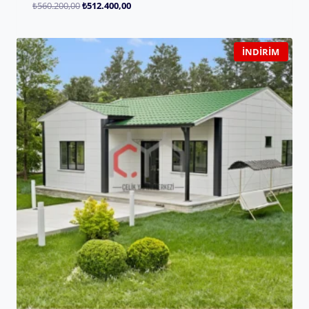
₺
560.200,00
₺
512.400,00
İNDIRIM