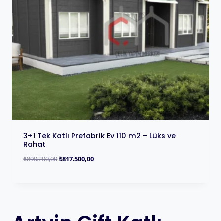
3+1 Tek Katlı Prefabrik Ev 110 m2 – Lüks ve
Rahat
₺
890.200,00
₺
817.500,00