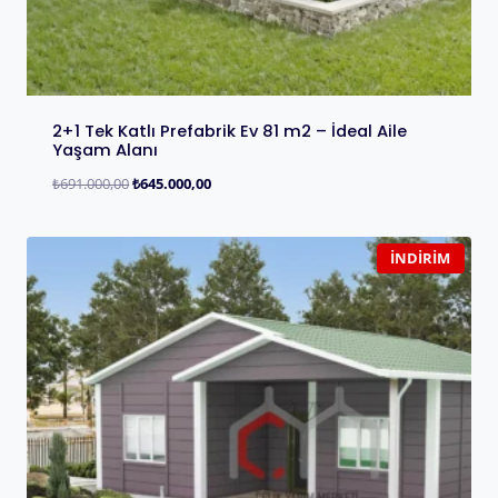
2+1 Tek Katlı Prefabrik Ev 81 m2 – İdeal Aile
Yaşam Alanı
₺
691.000,00
₺
645.000,00
İNDIRIM