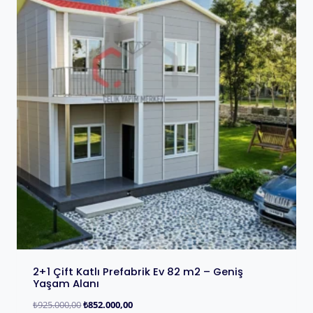
2+1 Çift Katlı Prefabrik Ev 82 m2 – Geniş
Yaşam Alanı
₺
925.000,00
₺
852.000,00