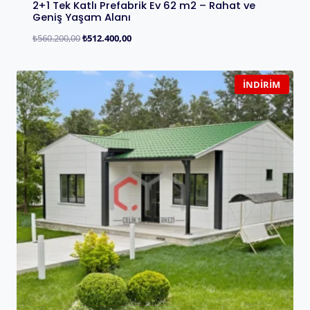
2+1 Tek Katlı Prefabrik Ev 62 m2 – Rahat ve
Geniş Yaşam Alanı
₺
560.200,00
₺
512.400,00
İNDIRIM