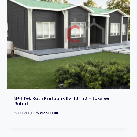
3+1 Tek Katlı Prefabrik Ev 110 m2 – Lüks ve
Rahat
₺
890.200,00
₺
817.500,00