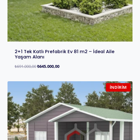
2+1 Tek Katlı Prefabrik Ev 81 m2 – İdeal Aile
Yaşam Alanı
₺
691.000,00
₺
645.000,00
İNDIRIM