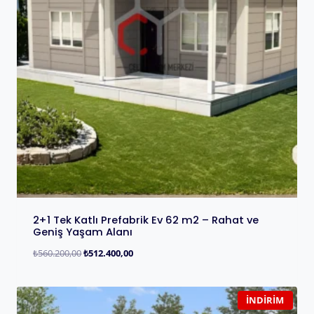
2+1 Tek Katlı Prefabrik Ev 62 m2 – Rahat ve
Geniş Yaşam Alanı
₺
560.200,00
₺
512.400,00
İNDIRIM