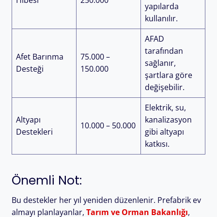
Hibesi
250.000
yapılarda
kullanılır.
AFAD
tarafından
Afet Barınma
75.000 –
sağlanır,
Desteği
150.000
şartlara göre
değişebilir.
Elektrik, su,
Altyapı
kanalizasyon
10.000 – 50.000
Destekleri
gibi altyapı
katkısı.
Önemli Not:
Bu destekler her yıl yeniden düzenlenir. Prefabrik ev
almayı planlayanlar,
Tarım ve Orman Bakanlığı
,