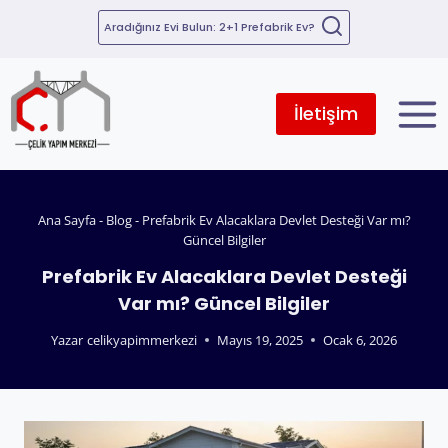
Aradığınız Evi Bulun: 2+1 Prefabrik Ev?
İletişim
Ana Sayfa
-
Blog
-
Prefabrik Ev Alacaklara Devlet Desteği Var mı?
Güncel Bilgiler
Prefabrik Ev Alacaklara Devlet Desteği
Var mı? Güncel Bilgiler
Yazar
celikyapimmerkezi
Mayıs 19, 2025
Ocak 6, 2026