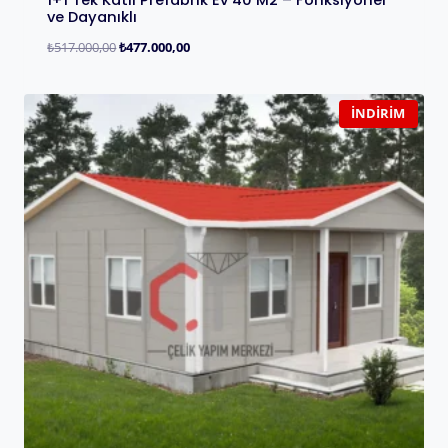
ve Dayanıklı
₺
517.000,00
₺
477.000,00
İNDIRIM