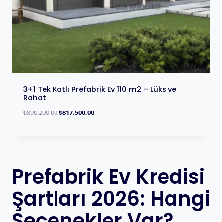
3+1 Tek Katlı Prefabrik Ev 110 m2 – Lüks ve
Rahat
₺
890.200,00
₺
817.500,00
Prefabrik Ev Kredisi
Şartları 2026: Hangi
Seçenekler Var?