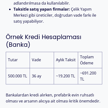
adlandırılmasa da kullanılabilir.
Taksitle satış yapan firmalar:
Çelik Yapım
Merkezi gibi üreticiler, doğrudan vade farkı ile
satış yapabiliyor.
Örnek Kredi Hesaplaması
(Banka)
Toplam
Tutar
Vade
Aylık Taksit
Ödeme
~691.200
500.000 TL
36 ay
~19.200 TL
TL
Bankalardan kredi alırken, prefabrik evin ruhsatlı
olması ve arsanın alıcıya ait olması kritik önemdedir.