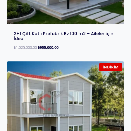
2+1 Çift Katlı Prefabrik Ev 100 m2 – Aileler için
İdeal
₺
1.025.000,00
₺
955.000,00
İNDIRIM