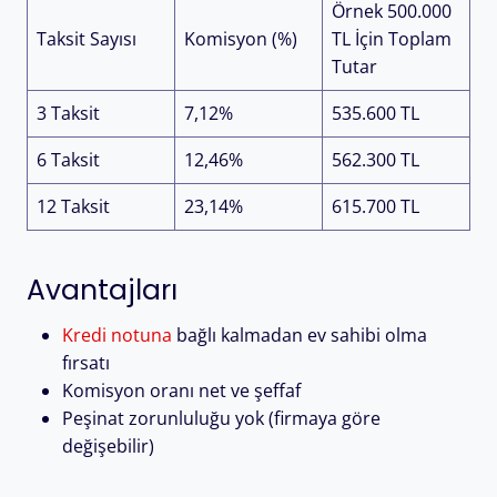
Örnek 500.000
Taksit Sayısı
Komisyon (%)
TL İçin Toplam
Tutar
3 Taksit
7,12%
535.600 TL
6 Taksit
12,46%
562.300 TL
12 Taksit
23,14%
615.700 TL
Avantajları
Kredi notuna
bağlı kalmadan ev sahibi olma
fırsatı
Komisyon oranı net ve şeffaf
Peşinat zorunluluğu yok (firmaya göre
değişebilir)