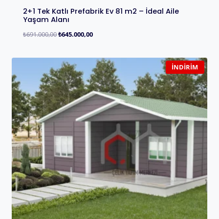
2+1 Tek Katlı Prefabrik Ev 81 m2 – İdeal Aile
Yaşam Alanı
₺
691.000,00
₺
645.000,00
İNDIRIM